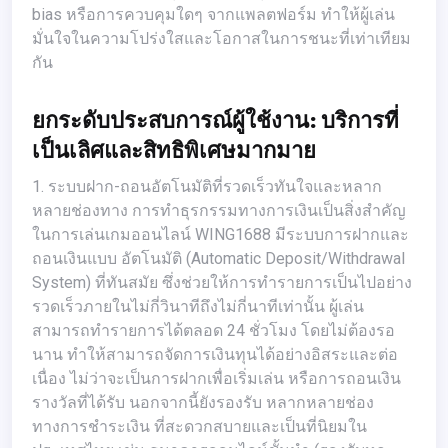
bias หรือการควบคุมใดๆ จากแพลตฟอร์ม ทำให้ผู้เล่น
มั่นใจในความโปร่งใสและโอกาสในการชนะที่เท่าเทียม
กัน
ยกระดับประสบการณ์ผู้ใช้งาน: บริการที่
เป็นเลิศและสิทธิพิเศษมากมาย
1. ระบบฝาก-ถอนอัตโนมัติที่รวดเร็วทันใจและหลาก
หลายช่องทาง การทำธุรกรรมทางการเงินเป็นสิ่งสำคัญ
ในการเล่นเกมออนไลน์ WING1688 มีระบบการฝากและ
ถอนเงินแบบ อัตโนมัติ (Automatic Deposit/Withdrawal
System) ที่ทันสมัย ซึ่งช่วยให้การทำรายการเป็นไปอย่าง
รวดเร็วภายในไม่กี่วินาทีถึงไม่กี่นาทีเท่านั้น ผู้เล่น
สามารถทำรายการได้ตลอด 24 ชั่วโมง โดยไม่ต้องรอ
นาน ทำให้สามารถจัดการเงินทุนได้อย่างอิสระและต่อ
เนื่อง ไม่ว่าจะเป็นการฝากเพื่อเริ่มเล่น หรือการถอนเงิน
รางวัลที่ได้รับ นอกจากนี้ยังรองรับ หลากหลายช่อง
ทางการชำระเงิน ที่สะดวกสบายและเป็นที่นิยมใน