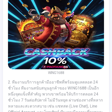
WING1688
2. ทีมงานบริการลูกค้ามืออาชีพที่พร้อมดูแลตลอด 24
ชั่วโมง ทีมงานสนับสนุนลูกค้าของ WING1688 เป็นอีก
หนึ่งจุดแข็งที่สำคัญ พวกเขาพร้อมให้บริการตลอด 24
ชั่วโมง 7 วันต่อสัปดาห์ ไม่มีวันหยุด ผ่านช่องทางที่หลาก
หลายและสะดวกสบาย เช่น แชทสด (Live Chat), Line