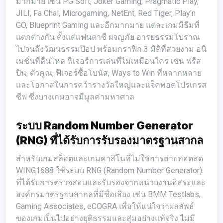
มากมาย เช่น PG Soft, Joker Gaming, Pragmatic Play,
JILI, Fa Chai, Microgaming, NetEnt, Red Tiger, Play'n
GO, Blueprint Gaming และอีกมากมาย แต่ละเกมมีธีมที่
แตกต่างกัน ตั้งแต่แฟนตาซี ผจญภัย อารยธรรมโบราณ
ไปจนถึงวัฒนธรรมป๊อป พร้อมกราฟิก 3 มิติที่สวยงาม อนิ
เมชั่นที่ลื่นไหล ฟีเจอร์การเล่นที่ไม่เหมือนใคร เช่น ฟรีส
ปิน, ตัวคูณ, ฟีเจอร์ซื้อโบนัส, Ways to Win ที่หลากหลาย
และโอกาสในการคว้ารางวัลใหญ่และแจ็คพอตโปรเกรส
ซีฟ ซึ่งบางเกมอาจมีมูลค่ามหาศาล
ระบบ Random Number Generator
(RNG) ที่ได้รับการรับรองมาตรฐานสากล
สำหรับเกมสล็อตและเกมคาสิโนที่ไม่ใช่การถ่ายทอดสด
WING1688 ใช้ระบบ RNG (Random Number Generator)
ที่ได้รับการตรวจสอบและรับรองจากหน่วยงานอิสระและ
องค์กรมาตรฐานสากลที่มีชื่อเสียง เช่น BMM Testlabs,
Gaming Associates, eCOGRA เพื่อให้แน่ใจว่าผลลัพธ์
ของเกมเป็นไปอย่างยุติธรรมและสุ่มอย่างแท้จริง ไม่มี