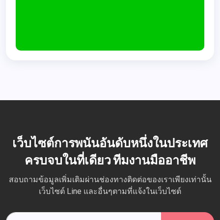
เว็บไซต์การพนันอันดับหนึ่งในประเทศ
ครบจบในที่เดียว ทีมงานมืออาชีพ
สอบถามข้อมูลเพิ่มเติมผ่านช่องทางติดต่อของเราเพียงเท่านั้น
เว็บไซต์ Line และอื่นๆตามที่แจ้งในเว็บไซต์