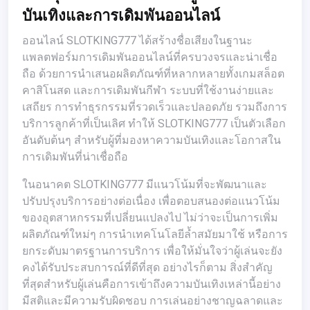
บันเทิงและการเดิมพันออนไลน์
ออนไลน์ SLOTKING777 ได้สร้างชื่อเสียงในฐานะ
แพลตฟอร์มการเดิมพันออนไลน์ที่ครบวงจรและน่าเชื่อ
ถือ ด้วยการนำเสนอผลิตภัณฑ์ที่หลากหลายทั้งเกมสล็อต
คาสิโนสด และการเดิมพันกีฬา ระบบที่ใช้งานง่ายและ
เสถียร การทำธุรกรรมที่รวดเร็วและปลอดภัย รวมถึงการ
บริการลูกค้าที่เป็นเลิศ ทำให้ SLOTKING777 เป็นตัวเลือก
อันดับต้นๆ สำหรับผู้ที่มองหาความบันเทิงและโอกาสใน
การเดิมพันที่น่าเชื่อถือ
ในอนาคต SLOTKING777 มีแนวโน้มที่จะพัฒนาและ
ปรับปรุงบริการอย่างต่อเนื่อง เพื่อตอบสนองต่อแนวโน้ม
ของอุตสาหกรรมที่เปลี่ยนแปลงไป ไม่ว่าจะเป็นการเพิ่ม
ผลิตภัณฑ์ใหม่ๆ การนำเทคโนโลยีล้ำสมัยมาใช้ หรือการ
ยกระดับมาตรฐานการบริการ เพื่อให้มั่นใจว่าผู้เล่นจะยัง
คงได้รับประสบการณ์ที่ดีที่สุด อย่างไรก็ตาม สิ่งสำคัญ
ที่สุดสำหรับผู้เล่นคือการเข้าถึงความบันเทิงเหล่านี้อย่าง
มีสติและมีความรับผิดชอบ การเล่นอย่างชาญฉลาดและ