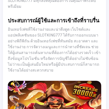
SLOTKING777 มีทุกสิ่งที่คุณต้องการในคุณภาพระดับ
พรีเมียม
ประสบการณ์ผู้ใช้และการเข้าถึงที่ราบรื่น
อินเทอร์เฟซที่ใช้งานง่ายและน่าดึงดูด เว็บไซต์และ
แอปพลิเคชันของ SLOTKING777 ได้รับการออกแบบมา
อย่างพิถีพิถัน ด้วยอินเทอร์เฟซที่ทันสมัย สะอาดตา และ
ใช้งานง่าย การจัดวางเมนูและการนำทางที่ชัดเจน ช่วย
ให้ผู้เล่นสามารถค้นหาเกมที่ต้องการได้อย่างรวดเร็ว เข้า
ถึงข้อมูลโปรโมชั่น หรือจัดการบัญชีได้อย่างไม่ซับซ้อน
ไม่ว่าจะเป็นผู้เล่นมือใหม่หรือผู้มีประสบการณ์ก็สามารถ
ใช้งานได้อย่างสะดวกสบาย