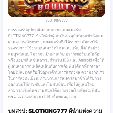
SLOTKING777
การรองรับอุปกรณ์หลากหลายแพลตฟอร์ม:
SLOTKING777 เข้าใจดีว่าผู้เล่นในปัจจุบันนิยมเข้าถึงเกม
ผ่านอุปกรณ์พกพา แพลตฟอร์มจึงได้รับการพัฒนาให้
รองรับการใช้งานบนสมาร์ทโฟนและแท็บเล็ตได้อย่าง
สมบูรณ์แบบ ไม่ว่าจะเป็นผ่านเว็บเบราว์เซอร์บนมือถือ
หรือแอปพลิเคชันเฉพาะสำหรับ iOS และ Android เพื่อให้
ผู้เล่นสามารถเพลิดเพลินกับการเดิมพันได้ทุกที่ทุกเวลา
โดยไม่สะดุดหรือมีปัญหาด้านการแสดงผล ความรวดเร็ว
ในการลงทะเบียน: กระบวนการสมัครสมาชิกได้รับการ
ออกแบบให้กระชับและไม่ซับซ้อน เพื่อให้ผู้เล่นใหม่
สามารถเริ่มต้นความสนุกได้อย่างรวดเร็วเพียงไม่กี่ขั้น
ตอน ไม่ต้องเสียเวลาไปกับขั้นตอนยุ่งยาก
บทสรุป: SLOTKING777 ผู้นำแห่งความ