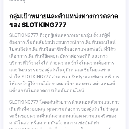
กลุ่มเป้าหมายและตำแหน่งทางการตลาด
ของ SLOTKING777
SLOTKING777 ดึงดูดผู้เล่นหลากหลายกลุ่ม ตั้งแต่ผู้ที่
ต้องการเริ่มต้นสัมผัสประสบการณ์การเดิมพันออนไลน์
ไปจนถึงนักเดิมพันมืออาชีพที่มองหาแพลตฟอร์มที่มีตัว
เลือกการเดิมพันที่ยืดหยุ่น อัตราต่อรองที่ดี และการ
บริการที่ไว้วางใจได้ ด้วยความเข้าใจในความต้องการ
และวัฒนธรรมของผู้เล่นในภูมิภาคเอเชียโดยเฉพาะ
ทำให้ SLOTKING777 สามารถปรับปรุงและพัฒนาบริการ
ให้ตรงใจผู้ใช้งานได้อย่างต่อเนื่อง และครองตำแหน่งที่
แข็งแกร่งในตลาดการเดิมพันออนไลน์
SLOTKING777 โดดเด่นด้วยการนำเสนอคลังเกมและการ
เดิมพันที่ครอบคลุมทุกความต้องการของผู้เล่น ไม่ว่าคุณ
จะชื่นชอบความตื่นเต้นจากเกมสล็อต ความสมจริงของ
คาสิโนสด หรือความมันส์จากการแข่งขันกีฬา