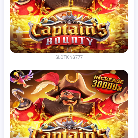
SLOTKING777