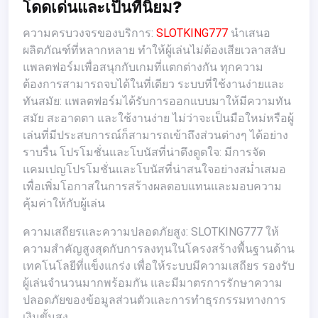
โดดเด่นและเป็นที่นิยม?
ความครบวงจรของบริการ:
SLOTKING777
นำเสนอ
ผลิตภัณฑ์ที่หลากหลาย ทำให้ผู้เล่นไม่ต้องเสียเวลาสลับ
แพลตฟอร์มเพื่อสนุกกับเกมที่แตกต่างกัน ทุกความ
ต้องการสามารถจบได้ในที่เดียว ระบบที่ใช้งานง่ายและ
ทันสมัย: แพลตฟอร์มได้รับการออกแบบมาให้มีความทัน
สมัย สะอาดตา และใช้งานง่าย ไม่ว่าจะเป็นมือใหม่หรือผู้
เล่นที่มีประสบการณ์ก็สามารถเข้าถึงส่วนต่างๆ ได้อย่าง
ราบรื่น โปรโมชั่นและโบนัสที่น่าดึงดูดใจ: มีการจัด
แคมเปญโปรโมชั่นและโบนัสที่น่าสนใจอย่างสม่ำเสมอ
เพื่อเพิ่มโอกาสในการสร้างผลตอบแทนและมอบความ
คุ้มค่าให้กับผู้เล่น
ความเสถียรและความปลอดภัยสูง: SLOTKING777 ให้
ความสำคัญสูงสุดกับการลงทุนในโครงสร้างพื้นฐานด้าน
เทคโนโลยีที่แข็งแกร่ง เพื่อให้ระบบมีความเสถียร รองรับ
ผู้เล่นจำนวนมากพร้อมกัน และมีมาตรการรักษาความ
ปลอดภัยของข้อมูลส่วนตัวและการทำธุรกรรมทางการ
เงินขั้นสูง