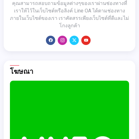
คุณสามารถสอบถามข้อมูลต่างๆของเราผ่านช่องทางที่
เราให้ไว้ในเว็บไซต์หรือลิงค์ Line OA ได้ตามช่องทาง
ภายในเว็บไซต์ของเรา เราคัดสรรเพียงเว็บไซต์ที่ดีและไม่
โกงลูกค้า
โฆษณา