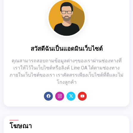
สวัสดีฉันเป็นแอดมินเว็บไซต์
คุณสามารถสอบถามข้อมูลต่างๆของเราผ่านช่องทางที่
เราให้ไว้ในเว็บไซต์หรือลิงค์ Line OA ได้ตามช่องทาง
ภายในเว็บไซต์ของเรา เราคัดสรรเพียงเว็บไซต์ที่ดีและไม่
โกงลูกค้า
โฆษณา