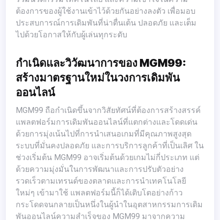
ต้องการของผู้ใช้งานเข้าไว้ด้วยกันอย่างลงตัว เพื่อมอบ
ประสบการณ์การเดิมพันที่น่าตื่นเต้น ปลอดภัย และเต็ม
ไปด้วยโอกาสให้กับผู้เล่นทุกระดับ
กำเนิดและวิวัฒนาการของ MGM99:
สร้างมาตรฐานใหม่ในวงการเดิมพัน
ออนไลน์
MGM99 ถือกำเนิดขึ้นจากวิสัยทัศน์ที่ต้องการสร้างสรรค์
แพลตฟอร์มการเดิมพันออนไลน์ที่แตกต่างและโดดเด่น
ด้วยการมุ่งเน้นไปที่การนำเสนอเกมที่มีคุณภาพสูงสุด
ระบบที่มั่นคงปลอดภัย และการบริการลูกค้าที่เป็นเลิศ ใน
ช่วงเริ่มต้น MGM99 อาจเริ่มต้นด้วยเกมไม่กี่ประเภท แต่
ด้วยความมุ่งมั่นในการพัฒนาและการปรับตัวอย่าง
รวดเร็วตามเทรนด์ของตลาดและการนำเทคโนโลยี
ใหม่ๆ เข้ามาใช้ แพลตฟอร์มนี้ก็ได้เติบโตอย่างก้าว
กระโดดจนกลายเป็นหนึ่งในผู้นำในอุตสาหกรรมการเดิม
พันออนไลน์ความสำเร็จของ MGM99 มาจากความ