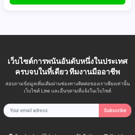
เว็บไซต์การพนันอันดับหนึ่งในประเทศ
ครบจบในที่เดียว ทีมงานมืออาชีพ
สอบถามข้อมูลเพิ่มเติมผ่านช่องทางติดต่อของเราเพียงเท่านั้น
เว็บไซต์ Line และอื่นๆตามที่แจ้งในเว็บไซต์
Subscribe