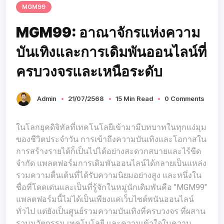
MGM99
MGM99: อาณาจักรแห่งความ
บันเทิงและการเดิมพันออนไลน์ที่
ครบวงจรและเหนือระดับ
Admin
21/07/2568
15 Min Read
0 Comments
ในโลกยุคดิจิทัลที่เทคโนโลยีเข้ามามีบทบาทในทุกแง่มุม
ของชีวิตประจำวัน การเข้าถึงความบันเทิงและโอกาสใน
การสร้างรายได้ก็เป็นไปได้อย่างสะดวกสบายและไร้ขีด
จำกัด แพลตฟอร์มการเดิมพันออนไลน์ได้กลายเป็นแหล่ง
รวมความตื่นเต้นที่ได้รับความนิยมอย่างสูง และหนึ่งใน
ชื่อที่โดดเด่นและเป็นที่รู้จักในหมู่นักเดิมพันคือ "MGM99"
แพลตฟอร์มนี้ไม่ได้เป็นเพียงแค่เว็บไซต์พนันออนไลน์
ทั่วไป แต่ยังเป็นศูนย์รวมความบันเทิงที่ครบวงจร ที่ผสาน
รวมนวัตกรรม เทคโนโลยี และความเข้าใจในความ